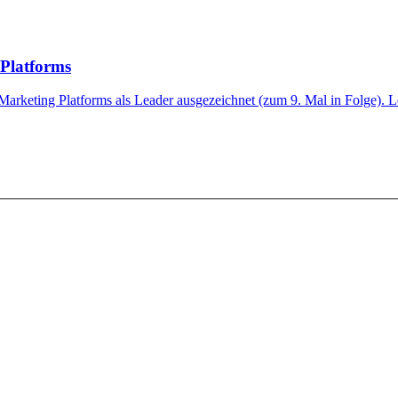
Platforms
keting Platforms als Leader ausgezeichnet (zum 9. Mal in Folge). Le