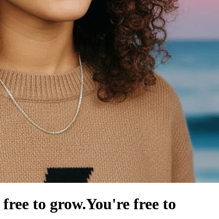
 free to grow.
You're free to