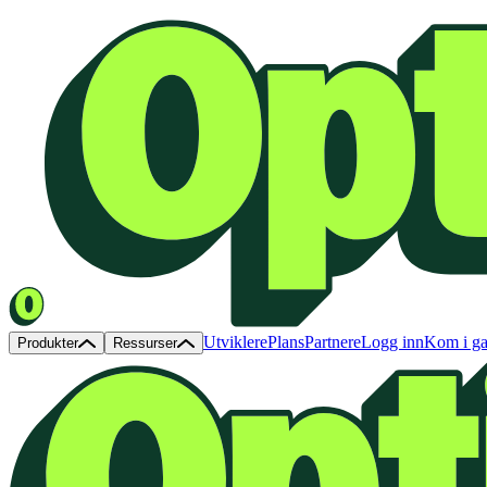
Utviklere
Plans
Partnere
Logg inn
Kom i g
Produkter
Ressurser