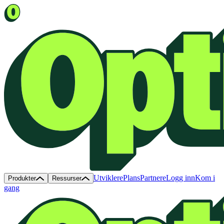
Utviklere
Plans
Partnere
Logg inn
Kom i
Produkter
Ressurser
gang