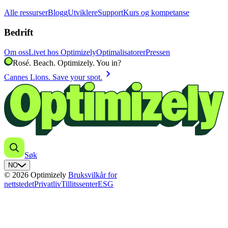
Alle ressurser
Blogg
Utviklere
Support
Kurs og kompetanse
Bedrift
Om oss
Livet hos Optimizely
Optimalisatorer
Pressen
Rosé. Beach. Optimizely. You in?
chevron_right
Cannes Lions. Save your spot.
Søk
NO
© 2026 Optimizely
Bruksvilkår for
nettstedet
Privatliv
Tillitssenter
ESG