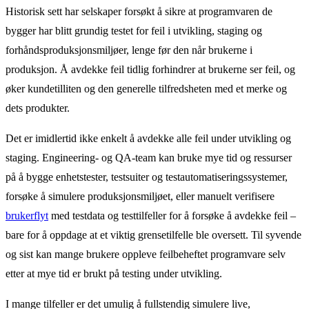
Historisk sett har selskaper forsøkt å sikre at programvaren de
bygger har blitt grundig testet for feil i utvikling, staging og
forhåndsproduksjonsmiljøer, lenge før den når brukerne i
produksjon. Å avdekke feil tidlig forhindrer at brukerne ser feil, og
øker kundetilliten og den generelle tilfredsheten med et merke og
dets produkter.
Det er imidlertid ikke enkelt å avdekke alle feil under utvikling og
staging. Engineering- og QA-team kan bruke mye tid og ressurser
på å bygge enhetstester, testsuiter og testautomatiseringssystemer,
forsøke å simulere produksjonsmiljøet, eller manuelt verifisere
brukerflyt
med testdata og testtilfeller for å forsøke å avdekke feil –
bare for å oppdage at et viktig grensetilfelle ble oversett. Til syvende
og sist kan mange brukere oppleve feilbeheftet programvare selv
etter at mye tid er brukt på testing under utvikling.
I mange tilfeller er det umulig å fullstendig simulere live,