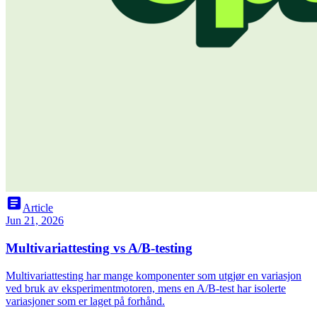
article
Article
Jun 21, 2026
Multivariattesting vs A/B-testing
Multivariattesting har mange komponenter som utgjør en variasjon
ved bruk av eksperimentmotoren, mens en A/B-test har isolerte
variasjoner som er laget på forhånd.