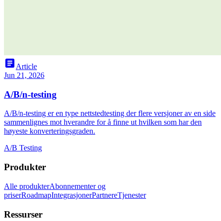
article
Article
Jun 21, 2026
A/B/n-testing
A/B/n-testing er en type nettstedtesting der flere versjoner av en side
sammenlignes mot hverandre for å finne ut hvilken som har den
høyeste konverteringsgraden.
A/B Testing
Produkter
Alle produkter
Abonnementer og
priser
Roadmap
Integrasjoner
Partnere
Tjenester
Ressurser