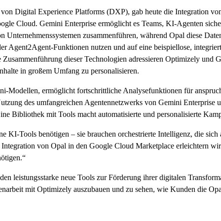
 Digital Experience Platforms (DXP), gab heute die Integration von 
gle Cloud. Gemini Enterprise ermöglicht es Teams, KI-Agenten sicher z
von Unternehmenssystemen zusammenführen, während Opal diese Daten 
er Agent2Agent-Funktionen nutzen und auf eine beispiellose, integrier
 Zusammenführung dieser Technologien adressieren Optimizely und G
nhalte in großem Umfang zu personalisieren.
i-Modellen, ermöglicht fortschrittliche Analysefunktionen für anspruch
Nutzung des umfangreichen Agentennetzwerks von Gemini Enterprise u
Eine Bibliothek mit Tools macht automatisierte und personalisierte Ka
lne KI-Tools benötigen – sie brauchen orchestrierte Intelligenz, die s
 Integration von Opal in den Google Cloud Marketplace erleichtern wi
ötigen.“
den leistungsstarke neue Tools zur Förderung ihrer digitalen Transf
narbeit mit Optimizely auszubauen und zu sehen, wie Kunden die Opa