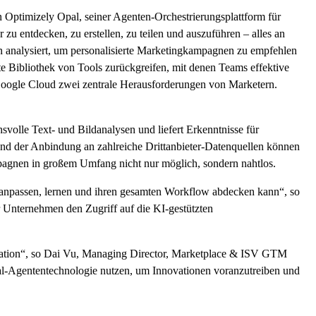
Optimizely Opal, seiner Agenten-Orchestrierungsplattform für
u entdecken, zu erstellen, zu teilen und auszuführen – alles an
analysiert, um personalisierte Marketingkampagnen zu empfehlen
te Bibliothek von Tools zurückgreifen, mit denen Teams effektive
oogle Cloud zwei zentrale Herausforderungen von Marketern.
svolle Text- und Bildanalysen und liefert Erkenntnisse für
nd der Anbindung an zahlreiche Drittanbieter-Datenquellen können
mpagnen in großem Umfang nicht nur möglich, sondern nahtlos.
ich anpassen, lernen und ihren gesamten Workflow abdecken kann“, so
r Unternehmen den Zugriff auf die KI-gestützten
ormation“, so Dai Vu, Managing Director, Marketplace & ISV GTM
l-Agententechnologie nutzen, um Innovationen voranzutreiben und