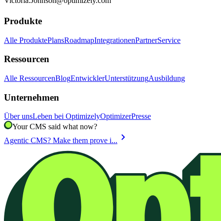
Victoria.Johnson@optimizely.com
Produkte
Alle Produkte
Plans
Roadmap
Integrationen
Partner
Service
Ressourcen
Alle Ressourcen
Blog
Entwickler
Unterstützung
Ausbildung
Unternehmen
Über uns
Leben bei Optimizely
Optimizer
Presse
Your CMS said what now?
chevron_right
Agentic CMS? Make them prove i...