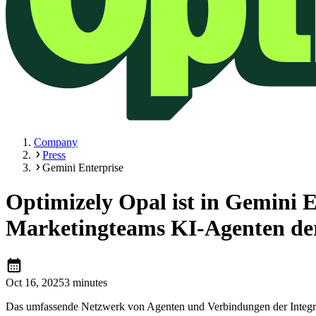
Company
Press
Gemini Enterprise
Optimizely Opal ist in Gemini 
Marketingteams KI-Agenten der
calendar_month
Oct 16, 2025
3 minutes
Das umfassende Netzwerk von Agenten und Verbindungen der Integrati