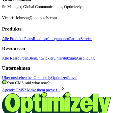
Sr. Manager, Global Communications, Optimizely
Victoria.Johnson@optimizely.com
Produkte
Alle Produkte
Plans
Roadmap
Integrationen
Partner
Service
Ressourcen
Alle Ressourcen
Blog
Entwickler
Unterstützung
Ausbildung
Unternehmen
Über uns
Leben bei Optimizely
Optimizer
Presse
Your CMS said what now?
chevron_right
Agentic CMS? Make them prove i...