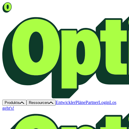
Entwickler
Pläne
Partner
Login
Los
Produkte
Ressourcen
geht's!