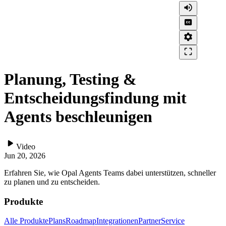
volume_up
closed_caption
settings
crop_free
Planung, Testing &
Entscheidungsfindung mit
Agents beschleunigen
play_arrow
Video
Jun 20, 2026
Erfahren Sie, wie Opal Agents Teams dabei unterstützen, schneller
zu planen und zu entscheiden.
Produkte
Alle Produkte
Plans
Roadmap
Integrationen
Partner
Service