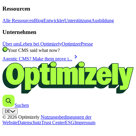
Ressourcen
Alle Ressourcen
Blog
Entwickler
Unterstützung
Ausbildung
Unternehmen
Über uns
Leben bei Optimizely
Optimizer
Presse
Your CMS said what now?
chevron_right
Agentic CMS? Make them prove i...
Suchen
DE
© 2026 Optimizely
Nutzungsbedingungen der
Website
Datenschutz
Trust Center
ESG
Impressum