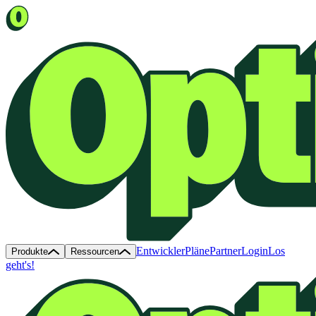
Entwickler
Pläne
Partner
Login
Los
Produkte
Ressourcen
geht's!