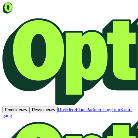
Utviklere
Plans
Partnere
Logg inn
Kom i
Produkter
Ressurser
gang