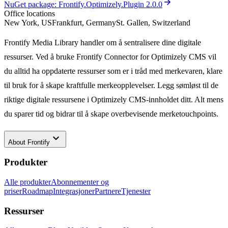
arrow_forward
NuGet package: Frontify.Optimizely.Plugin 2.0.0
Office locations
New York, US
Frankfurt, Germany
St. Gallen, Switzerland
Frontify Media Library handler om å sentralisere dine digitale
ressurser. Ved å bruke Frontify Connector for Optimizely CMS vil
du alltid ha oppdaterte ressurser som er i tråd med merkevaren, klare
til bruk for å skape kraftfulle merkeopplevelser. Legg sømløst til de
riktige digitale ressursene i Optimizely CMS-innholdet ditt. Alt mens
du sparer tid og bidrar til å skape overbevisende merketouchpoints.
keyboard_arrow_down
About
Frontify
Produkter
Alle produkter
Abonnementer og
priser
Roadmap
Integrasjoner
Partnere
Tjenester
Ressurser