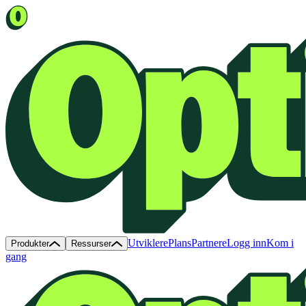
Utviklere
Plans
Partnere
Logg inn
Kom i
Produkter
Ressurser
gang