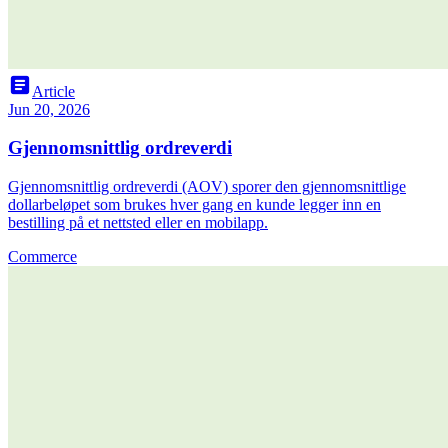
article
Article
Jun 20, 2026
Gjennomsnittlig ordreverdi
Gjennomsnittlig ordreverdi (AOV) sporer den gjennomsnittlige
dollarbeløpet som brukes hver gang en kunde legger inn en
bestilling på et nettsted eller en mobilapp.
Commerce