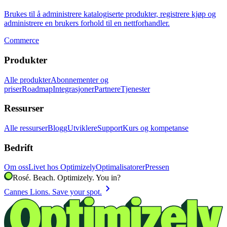
Brukes til å administrere katalogiserte produkter, registrere kjøp og
administrere en brukers forhold til en nettforhandler.
Commerce
Produkter
Alle produkter
Abonnementer og
priser
Roadmap
Integrasjoner
Partnere
Tjenester
Ressurser
Alle ressurser
Blogg
Utviklere
Support
Kurs og kompetanse
Bedrift
Om oss
Livet hos Optimizely
Optimalisatorer
Pressen
Rosé. Beach. Optimizely. You in?
chevron_right
Cannes Lions. Save your spot.