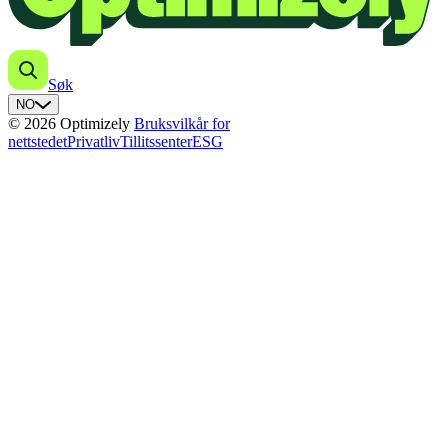
Søk
NO
© 2026 Optimizely
Bruksvilkår for
nettstedet
Privatliv
Tillitssenter
ESG