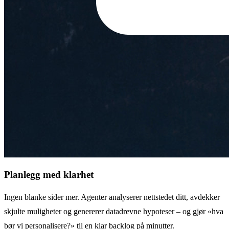
Planlegg med klarhet
Ingen blanke sider mer. Agenter analyserer nettstedet ditt, avdekker
skjulte muligheter og genererer datadrevne hypoteser – og gjør «hva
bør vi personalisere?» til en klar backlog på minutter.