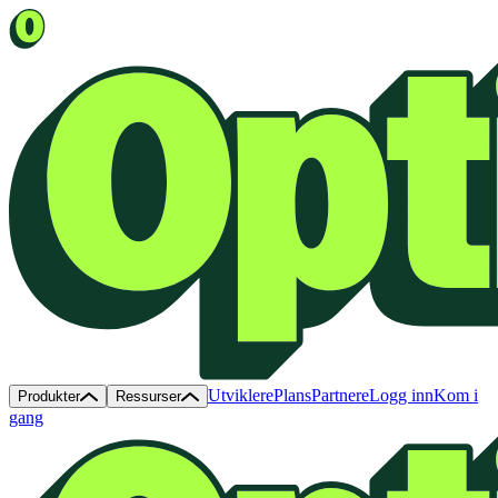
Utviklere
Plans
Partnere
Logg inn
Kom i
Produkter
Ressurser
gang