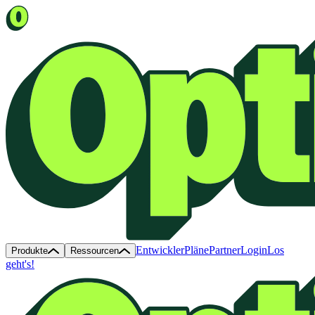
Entwickler
Pläne
Partner
Login
Los
Produkte
Ressourcen
geht's!