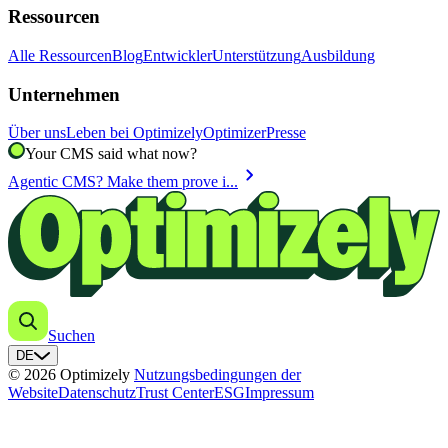
Ressourcen
Alle Ressourcen
Blog
Entwickler
Unterstützung
Ausbildung
Unternehmen
Über uns
Leben bei Optimizely
Optimizer
Presse
Your CMS said what now?
chevron_right
Agentic CMS? Make them prove i...
Suchen
DE
© 2026 Optimizely
Nutzungsbedingungen der
Website
Datenschutz
Trust Center
ESG
Impressum