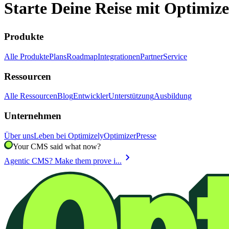
Starte Deine Reise mit Optimize
Produkte
Alle Produkte
Plans
Roadmap
Integrationen
Partner
Service
Ressourcen
Alle Ressourcen
Blog
Entwickler
Unterstützung
Ausbildung
Unternehmen
Über uns
Leben bei Optimizely
Optimizer
Presse
Your CMS said what now?
chevron_right
Agentic CMS? Make them prove i...