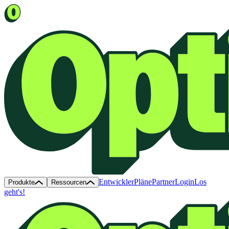
Entwickler
Pläne
Partner
Login
Los
Produkte
Ressourcen
geht's!