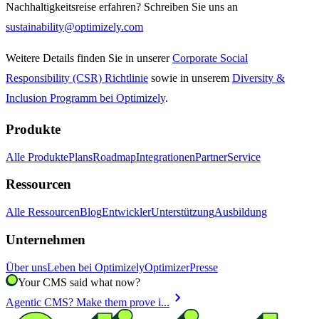
Nachhaltigkeitsreise erfahren? Schreiben Sie uns an
sustainability@optimizely.com
Weitere Details finden Sie in unserer
Corporate Social
Responsibility (CSR) Richtlinie
sowie in unserem
Diversity &
Inclusion Programm bei Optimizely
.
Produkte
Alle Produkte
Plans
Roadmap
Integrationen
Partner
Service
Ressourcen
Alle Ressourcen
Blog
Entwickler
Unterstützung
Ausbildung
Unternehmen
Über uns
Leben bei Optimizely
Optimizer
Presse
Your CMS said what now?
chevron_right
Agentic CMS? Make them prove i...