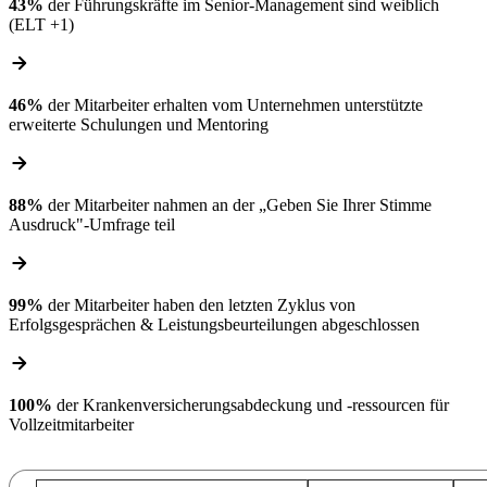
43%
der Führungskräfte im Senior-Management sind weiblich
(ELT +1)
arrow_forward
46%
der Mitarbeiter erhalten vom Unternehmen unterstützte
erweiterte Schulungen und Mentoring
arrow_forward
88%
der Mitarbeiter nahmen an der „Geben Sie Ihrer Stimme
Ausdruck"-Umfrage teil
arrow_forward
99%
der Mitarbeiter haben den letzten Zyklus von
Erfolgsgesprächen & Leistungsbeurteilungen abgeschlossen
arrow_forward
100%
der Krankenversicherungsabdeckung und -ressourcen für
Vollzeitmitarbeiter