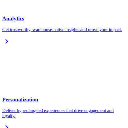
Analytics
Get trustworthy, warehouse-native insights and prove your impact.
chevron_right
Personalization
Deliver hyper-targeted experiences that drive engagement and
loyalty.
chevron_right