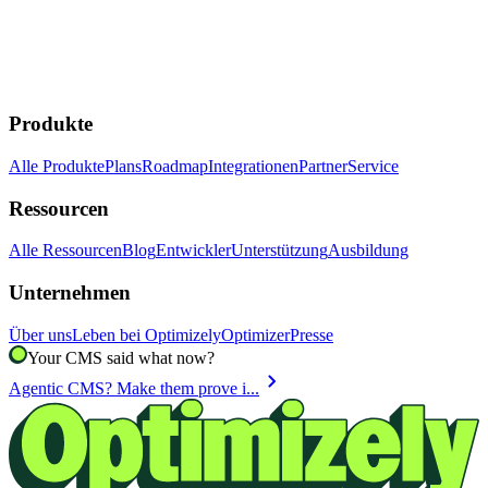
Produkte
Alle Produkte
Plans
Roadmap
Integrationen
Partner
Service
Ressourcen
Alle Ressourcen
Blog
Entwickler
Unterstützung
Ausbildung
Unternehmen
Über uns
Leben bei Optimizely
Optimizer
Presse
Your CMS said what now?
chevron_right
Agentic CMS? Make them prove i...