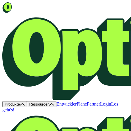
Entwickler
Pläne
Partner
Login
Los
Produkte
Ressourcen
geht's!