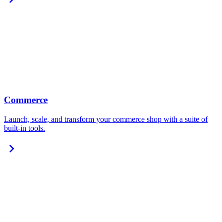
Commerce
Launch, scale, and transform your commerce shop with a suite of
built-in tools.
chevron_right