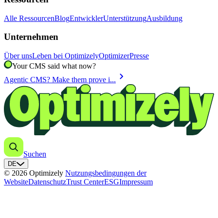
Alle Ressourcen
Blog
Entwickler
Unterstützung
Ausbildung
Unternehmen
Über uns
Leben bei Optimizely
Optimizer
Presse
Your CMS said what now?
chevron_right
Agentic CMS? Make them prove i...
Suchen
DE
© 2026 Optimizely
Nutzungsbedingungen der
Website
Datenschutz
Trust Center
ESG
Impressum