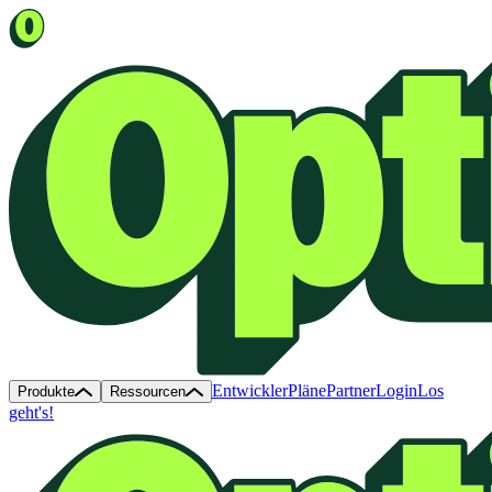
Entwickler
Pläne
Partner
Login
Los
Produkte
Ressourcen
geht's!