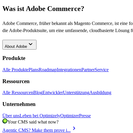
Was ist Adobe Commerce?
Adobe Commerce, früher bekannt als Magento Commerce, ist eine fort
die Adobe-Produktsuite, um eine umfassende, cloudbasierte Lösung f
keyboard_arrow_down
About
Adobe
Produkte
Alle Produkte
Plans
Roadmap
Integrationen
Partner
Service
Ressourcen
Alle Ressourcen
Blog
Entwickler
Unterstützung
Ausbildung
Unternehmen
Über uns
Leben bei Optimizely
Optimizer
Presse
Your CMS said what now?
chevron_right
Agentic CMS? Make them prove i...