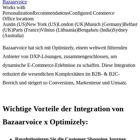
Bazaarvoice
Works with
Personalization
Recommendations
Configured Commerce
Office locations
Austin (US)
New York (US)
London (UK)
Munich (Germany)
Belfast
(UK)
Paris (France)
Vilnius (Lithuania)
Bengaluru (India)
Sydney
(Australia)
Bazaarvoice hat sich mit Optimizely, einem weltweit führenden
Anbieter von DXP-Lösungen, zusammengeschlossen, um
dynamische E-Commerce-Erlebnisse zu schaffen. Diese Integration
reduziert die wesentlichen Komplexitäten im B2B- & B2C-
Bereich und steigert so Conversions, Markentreue und Umsatz.
Wichtige Vorteile der Integration von
Bazaarvoice x Optimizely:
Revolutionieren Sie die Customer Shopping Journey