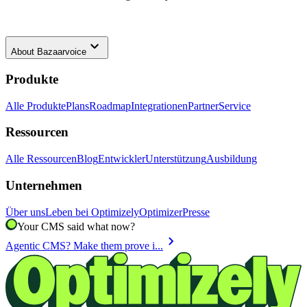
keyboard_arrow_down
About
Bazaarvoice
Produkte
Alle Produkte
Plans
Roadmap
Integrationen
Partner
Service
Ressourcen
Alle Ressourcen
Blog
Entwickler
Unterstützung
Ausbildung
Unternehmen
Über uns
Leben bei Optimizely
Optimizer
Presse
Your CMS said what now?
chevron_right
Agentic CMS? Make them prove i...