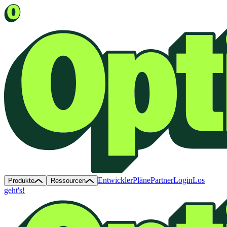
Entwickler
Pläne
Partner
Login
Los
Produkte
Ressourcen
geht's!