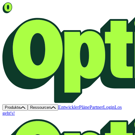
Entwickler
Pläne
Partner
Login
Los
Produkte
Ressourcen
geht's!