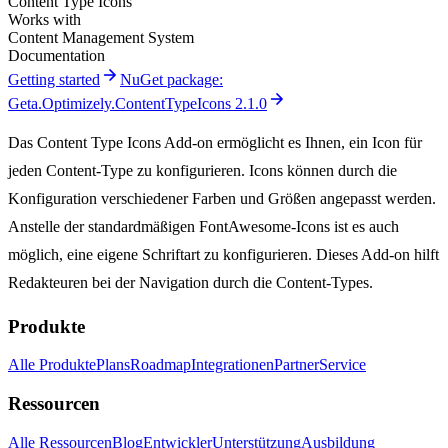
Content Type Icons
Works with
Content Management System
Documentation
arrow_forward
Getting started
NuGet package:
arrow_forward
Geta.Optimizely.ContentTypeIcons 2.1.0
Das Content Type Icons Add-on ermöglicht es Ihnen, ein Icon für
jeden Content-Type zu konfigurieren. Icons können durch die
Konfiguration verschiedener Farben und Größen angepasst werden.
Anstelle der standardmäßigen FontAwesome-Icons ist es auch
möglich, eine eigene Schriftart zu konfigurieren. Dieses Add-on hilft
Redakteuren bei der Navigation durch die Content-Types.
Produkte
Alle Produkte
Plans
Roadmap
Integrationen
Partner
Service
Ressourcen
Alle Ressourcen
Blog
Entwickler
Unterstützung
Ausbildung