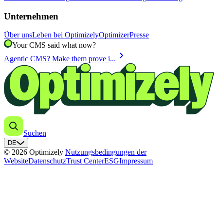
Unternehmen
Über uns
Leben bei Optimizely
Optimizer
Presse
Your CMS said what now?
chevron_right
Agentic CMS? Make them prove i...
Suchen
DE
© 2026 Optimizely
Nutzungsbedingungen der
Website
Datenschutz
Trust Center
ESG
Impressum