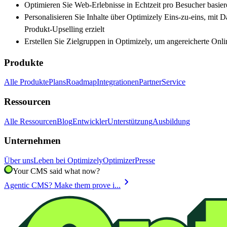
Optimieren Sie Web-Erlebnisse in Echtzeit pro Besucher basier
Personalisieren Sie Inhalte über Optimizely Eins-zu-eins, m
Produkt-Upselling erzielt
Erstellen Sie Zielgruppen in Optimizely, um angereicherte Onli
Produkte
Alle Produkte
Plans
Roadmap
Integrationen
Partner
Service
Ressourcen
Alle Ressourcen
Blog
Entwickler
Unterstützung
Ausbildung
Unternehmen
Über uns
Leben bei Optimizely
Optimizer
Presse
Your CMS said what now?
chevron_right
Agentic CMS? Make them prove i...