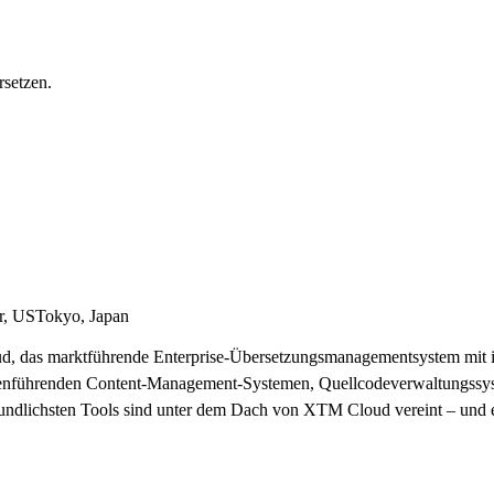
rsetzen.
r, US
Tokyo, Japan
ud, das marktführende Enterprise-Übersetzungsmanagementsystem mit 
anchenführenden Content-Management-Systemen, Quellcodeverwaltungss
undlichsten Tools sind unter dem Dach von XTM Cloud vereint – und es