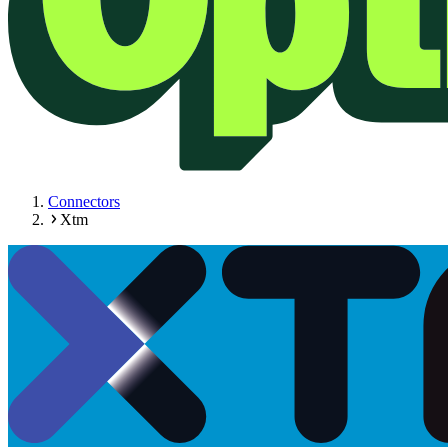
Connectors
Xtm