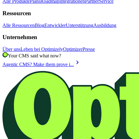
Alle Produkte
Plans
Roadmap
Integrationen
Partner
Service
Ressourcen
Alle Ressourcen
Blog
Entwickler
Unterstützung
Ausbildung
Unternehmen
Über uns
Leben bei Optimizely
Optimizer
Presse
Your CMS said what now?
chevron_right
Agentic CMS? Make them prove i...