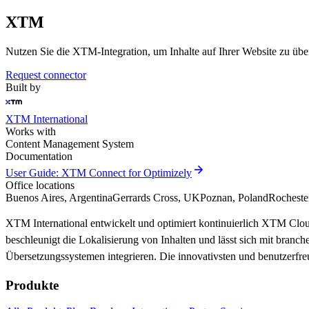
XTM
Nutzen Sie die XTM-Integration, um Inhalte auf Ihrer Website zu übe
Request connector
Built by
XTM International
Works with
Content Management System
Documentation
arrow_forward
User Guide: XTM Connect for Optimizely
Office locations
Buenos Aires, Argentina
Gerrards Cross, UK
Poznan, Poland
Rocheste
XTM International entwickelt und optimiert kontinuierlich XTM Clo
beschleunigt die Lokalisierung von Inhalten und lässt sich mit br
Übersetzungssystemen integrieren. Die innovativsten und benutzerfre
Produkte