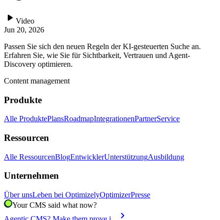
play_arrow
Video
Jun 20, 2026
Passen Sie sich den neuen Regeln der KI-gesteuerten Suche an.
Erfahren Sie, wie Sie für Sichtbarkeit, Vertrauen und Agent-
Discovery optimieren.
Content management
Produkte
Alle Produkte
Plans
Roadmap
Integrationen
Partner
Service
Ressourcen
Alle Ressourcen
Blog
Entwickler
Unterstützung
Ausbildung
Unternehmen
Über uns
Leben bei Optimizely
Optimizer
Presse
Your CMS said what now?
chevron_right
Agentic CMS? Make them prove i...