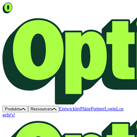
Entwickler
Pläne
Partner
Login
Los
Produkte
Ressourcen
geht's!