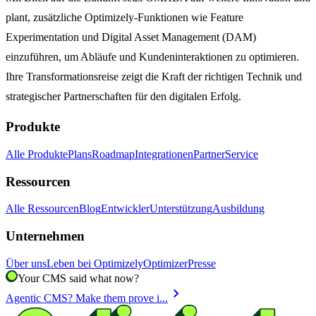
plant, zusätzliche Optimizely-Funktionen wie Feature
Experimentation und Digital Asset Management (DAM)
einzuführen, um Abläufe und Kundeninteraktionen zu optimieren.
Ihre Transformationsreise zeigt die Kraft der richtigen Technik und
strategischer Partnerschaften für den digitalen Erfolg.
Produkte
Alle Produkte
Plans
Roadmap
Integrationen
Partner
Service
Ressourcen
Alle Ressourcen
Blog
Entwickler
Unterstützung
Ausbildung
Unternehmen
Über uns
Leben bei Optimizely
Optimizer
Presse
Your CMS said what now?
chevron_right
Agentic CMS? Make them prove i...