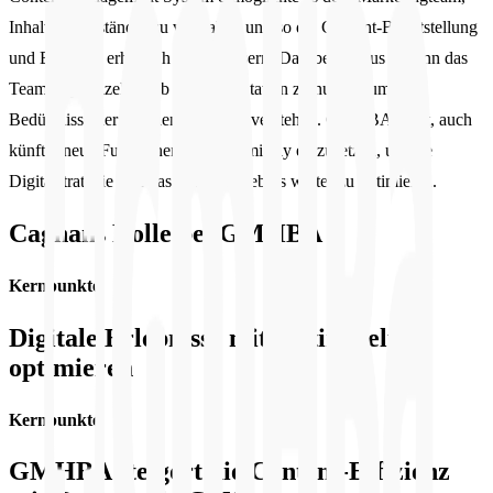
Inhalte eigenständig zu verwalten und so die Content-Bereitstellung
und Effizienz erheblich zu verbessern. Darüber hinaus begann das
Team, Optimizely Web Experimentation zu nutzen, um die
Bedürfnisse der Kunden besser zu verstehen. GMHBA plant, auch
künftig neue Funktionen von Optimizely einzusetzen, um die
Digitalstrategie und das Kundenerlebnis weiter zu optimieren.
Caghans Rolle bei GMHBA
Kernpunkte
Digitale Erlebnisse mit Optimizely
optimieren
Kernpunkte
GMHBA steigert die Content-Effizienz