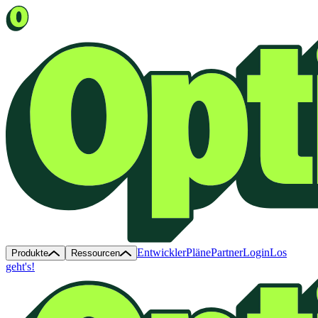
Entwickler
Pläne
Partner
Login
Los
Produkte
Ressourcen
geht's!