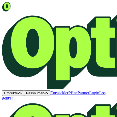
Entwickler
Pläne
Partner
Login
Los
Produkte
Ressourcen
geht's!