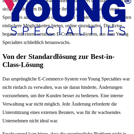
In Anbetracht des sich wandelnden Charakters der Branche und der
sich verändernden Bedürfnisse ihrer Käufer begab sich Young
Specialties auf eine Reise des digitalen Wandels. Sie mussten Ärzten
einfachere Möglichkeiten bieten, online einzukaufen. Die Reise
begann mit einem veralteten E-Commerce-System, aus dem Young
Specialties schließlich herauswuchs.
Von der Standardlösung zur Best-in-
Class-Lösung
Das ursprüngliche E-Commerce-System von Young Specialties war
nicht einfach zu verwalten, was sie daran hinderte, Änderungen
vorzunehmen, um ihre Kunden besser zu bedienen. Eine interne
Verwaltung war nicht möglich. Jede Änderung erforderte die
Unterstützung eines externen Beraters, was für ihr wachsendes
Unternehmen nicht ideal war.
Erschwerend kam hinzu, dass die ursprüngliche Plattform nicht in