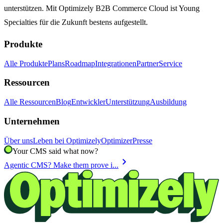
unterstützen. Mit Optimizely B2B Commerce Cloud ist Young
Specialties für die Zukunft bestens aufgestellt.
Produkte
Alle Produkte
Plans
Roadmap
Integrationen
Partner
Service
Ressourcen
Alle Ressourcen
Blog
Entwickler
Unterstützung
Ausbildung
Unternehmen
Über uns
Leben bei Optimizely
Optimizer
Presse
Your CMS said what now?
chevron_right
Agentic CMS? Make them prove i...