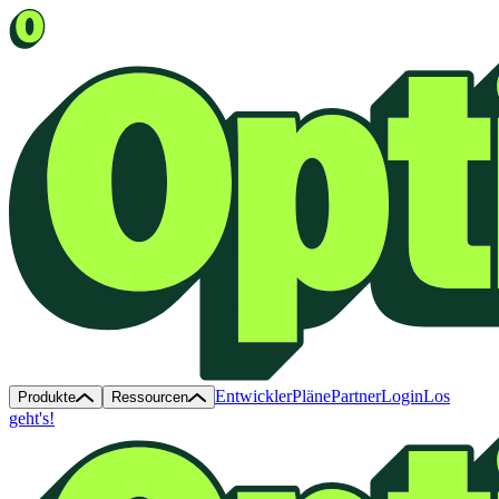
Entwickler
Pläne
Partner
Login
Los
Produkte
Ressourcen
geht's!