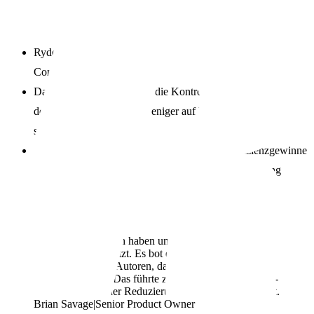
Ryder wechselte von Sitecore zu Optimizely für besseres
Content-Management, Experimentieren und Personalisierung.
Das Ziel: Content-Autoren die Kontrolle geben, schneller auf
den Markt kommen und weniger auf Entwickler angewiesen
sein.
Optimizelys Benutzerfreundlichkeit, interne Effizienzgewinne
und Schulungsmöglichkeiten machten die Entscheidung
eindeutig.
“
“
Der Director und ich haben uns bis zum Schluss für
Optimizely eingesetzt. Es bot eine bessere
Positionierung für Autoren, damit diese effektiver
arbeiten konnten. Das führte zu einer schnelleren Time-
to-Market und einer Reduzierung der Entwicklungszeit.
Brian Savage
|
Senior Product Owner