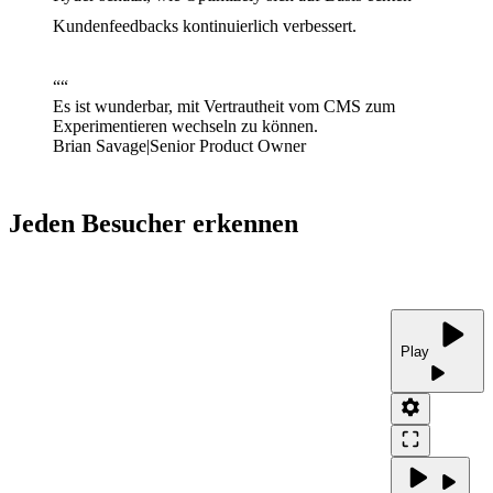
Kundenfeedbacks kontinuierlich verbessert.
“
“
Es ist wunderbar, mit Vertrautheit vom CMS zum
Experimentieren wechseln zu können.
Brian Savage
|
Senior Product Owner
Jeden Besucher erkennen
play_arrow
Play
play_arrow
settings
crop_free
play_arrow
play_arrow