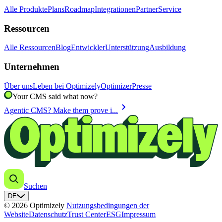
Alle Produkte
Plans
Roadmap
Integrationen
Partner
Service
Ressourcen
Alle Ressourcen
Blog
Entwickler
Unterstützung
Ausbildung
Unternehmen
Über uns
Leben bei Optimizely
Optimizer
Presse
Your CMS said what now?
chevron_right
Agentic CMS? Make them prove i...
Suchen
DE
© 2026 Optimizely
Nutzungsbedingungen der
Website
Datenschutz
Trust Center
ESG
Impressum