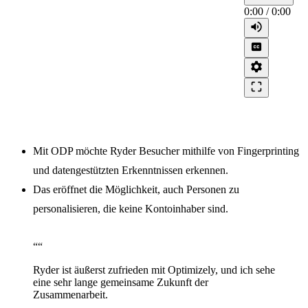
0:00
/
0:00
volume_up
closed_caption
settings
crop_free
Mit ODP möchte Ryder Besucher mithilfe von Fingerprinting
und datengestützten Erkenntnissen erkennen.
Das eröffnet die Möglichkeit, auch Personen zu
personalisieren, die keine Kontoinhaber sind.
“
“
Ryder ist äußerst zufrieden mit Optimizely, und ich sehe
eine sehr lange gemeinsame Zukunft der
Zusammenarbeit.