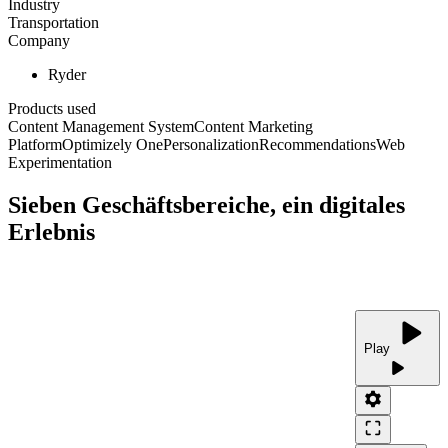
Industry
Transportation
Company
Ryder
Products used
Content Management System
Content Marketing
Platform
Optimizely One
Personalization
Recommendations
Web
Experimentation
Sieben Geschäftsbereiche, ein digitales
Erlebnis
play_arrow
Play
play_arrow
settings
crop_free