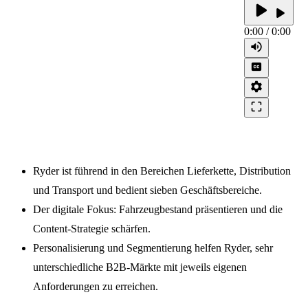
play_arrow
play_arrow
0:00
/
0:00
volume_up
closed_caption
settings
crop_free
Ryder ist führend in den Bereichen Lieferkette, Distribution
und Transport und bedient sieben Geschäftsbereiche.
Der digitale Fokus: Fahrzeugbestand präsentieren und die
Content-Strategie schärfen.
Personalisierung und Segmentierung helfen Ryder, sehr
unterschiedliche B2B-Märkte mit jeweils eigenen
Anforderungen zu erreichen.