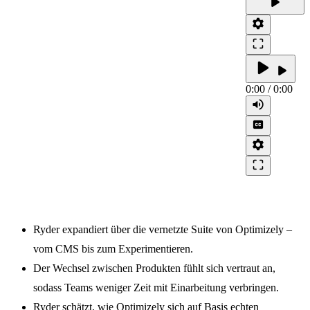
play_arrow
settings
crop_free
play_arrow
play_arrow
0:00
/
0:00
volume_up
closed_caption
settings
crop_free
Ryder expandiert über die vernetzte Suite von Optimizely –
vom CMS bis zum Experimentieren.
Der Wechsel zwischen Produkten fühlt sich vertraut an,
sodass Teams weniger Zeit mit Einarbeitung verbringen.
Ryder schätzt, wie Optimizely sich auf Basis echten