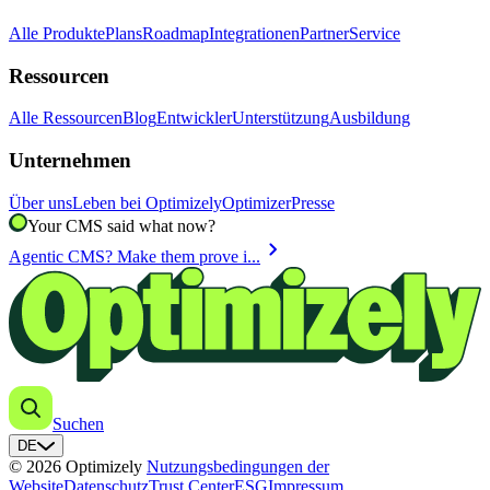
Alle Produkte
Plans
Roadmap
Integrationen
Partner
Service
Ressourcen
Alle Ressourcen
Blog
Entwickler
Unterstützung
Ausbildung
Unternehmen
Über uns
Leben bei Optimizely
Optimizer
Presse
Your CMS said what now?
chevron_right
Agentic CMS? Make them prove i...
Suchen
DE
© 2026 Optimizely
Nutzungsbedingungen der
Website
Datenschutz
Trust Center
ESG
Impressum