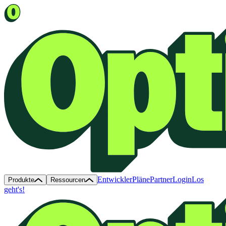
Entwickler
Pläne
Partner
Login
Los
Produkte
Ressourcen
geht's!