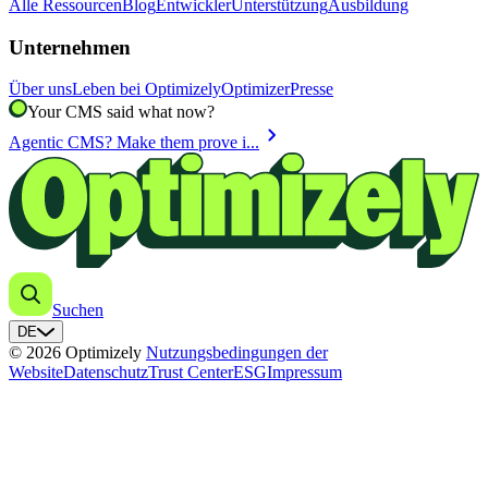
Alle Ressourcen
Blog
Entwickler
Unterstützung
Ausbildung
Unternehmen
Über uns
Leben bei Optimizely
Optimizer
Presse
Your CMS said what now?
chevron_right
Agentic CMS? Make them prove i...
Suchen
DE
© 2026 Optimizely
Nutzungsbedingungen der
Website
Datenschutz
Trust Center
ESG
Impressum