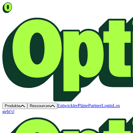
Entwickler
Pläne
Partner
Login
Los
Produkte
Ressourcen
geht's!