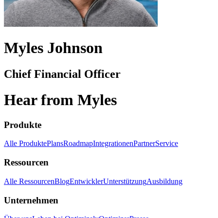
Myles Johnson
Chief Financial Officer
Hear from Myles
Produkte
Alle Produkte
Plans
Roadmap
Integrationen
Partner
Service
Ressourcen
Alle Ressourcen
Blog
Entwickler
Unterstützung
Ausbildung
Unternehmen