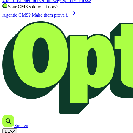
Über uns
Leben bei Optimizely
Optimizer
Presse
Your CMS said what now?
chevron_right
Agentic CMS? Make them prove i...
Suchen
DE