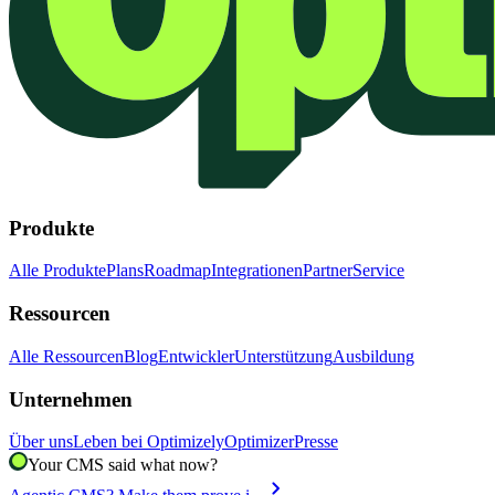
Produkte
Alle Produkte
Plans
Roadmap
Integrationen
Partner
Service
Ressourcen
Alle Ressourcen
Blog
Entwickler
Unterstützung
Ausbildung
Unternehmen
Über uns
Leben bei Optimizely
Optimizer
Presse
Your CMS said what now?
chevron_right