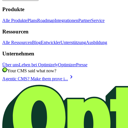
Produkte
Alle Produkte
Plans
Roadmap
Integrationen
Partner
Service
Ressourcen
Alle Ressourcen
Blog
Entwickler
Unterstützung
Ausbildung
Unternehmen
Über uns
Leben bei Optimizely
Optimizer
Presse
Your CMS said what now?
chevron_right
Agentic CMS? Make them prove i...