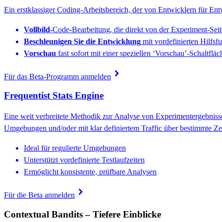
Ein erstklassiger Coding-Arbeitsbereich, der von Entwicklern für Entw
Vollbild-
Code-Bearbeitung, die direkt von der Experiment-Seit
Beschleunigen Sie die Entwicklung
mit vordefinierten Hilfsf
Vorschau
fast sofort mit einer speziellen ‘Vorschau’-Schaltfläc
chevron_right
Für das Beta-Programm anmelden
Frequentist Stats Engine
Eine weit verbreitete Methodik zur Analyse von Experimentergebnissen
Umgebungen und/oder mit klar definiertem Traffic über bestimmte Ze
Ideal für regulierte Umgebungen
Unterstützt vordefinierte Testlaufzeiten
Ermöglicht konsistente, prüfbare Analysen
chevron_right
Für die Beta anmelden
Contextual Bandits – Tiefere Einblicke