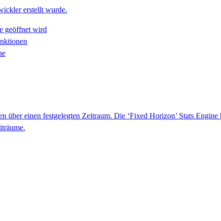
ickler erstellt wurde.
e geöffnet wird
unktionen
he
 über einen festgelegten Zeitraum. Die ‘Fixed Horizon’ Stats Engine bi
iträume.