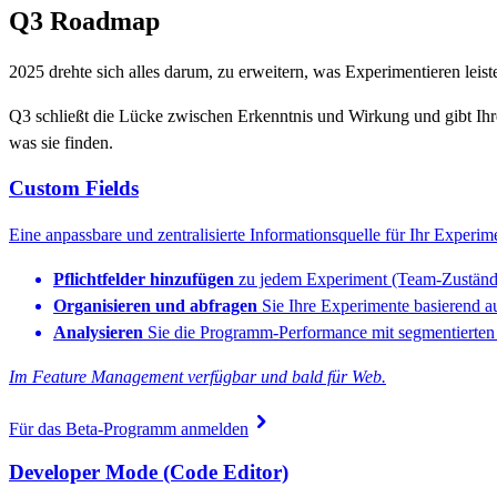
Q3 Roadmap
2025 drehte sich alles darum, zu erweitern, was Experimentieren leis
Q3 schließt die Lücke zwischen Erkenntnis und Wirkung und gibt Ih
was sie finden.
Custom Fields
Eine anpassbare und zentralisierte Informationsquelle für Ihr Exper
Pflichtfelder hinzufügen
zu jedem Experiment (Team-Zuständig
Organisieren und abfragen
Sie Ihre Experimente basierend au
Analysieren
Sie die Programm-Performance mit segmentierten D
Im Feature Management verfügbar und bald für Web.
chevron_right
Für das Beta-Programm anmelden
Developer Mode (Code Editor)