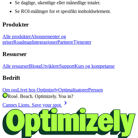
Se daglige, ukentlige eller månedlige totaler.
Se ROI-målinger for et spesifikt innholdselement.
Produkter
Alle produkter
Abonnementer og
priser
Roadmap
Integrasjoner
Partnere
Tjenester
Ressurser
Alle ressurser
Blogg
Utviklere
Support
Kurs og kompetanse
Bedrift
Om oss
Livet hos Optimizely
Optimalisatorer
Pressen
Rosé. Beach. Optimizely. You in?
chevron_right
Cannes Lions. Save your spot.