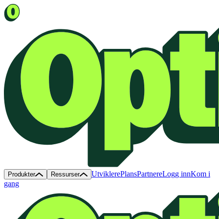
Utviklere
Plans
Partnere
Logg inn
Kom i
Produkter
Ressurser
gang