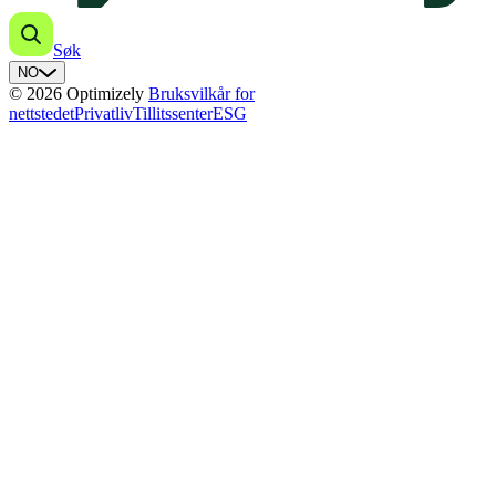
Søk
NO
© 2026 Optimizely
Bruksvilkår for
nettstedet
Privatliv
Tillitssenter
ESG