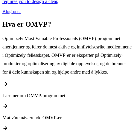
requires you to design a clear,
Blog post
Hva er OMVP?
Optimizely Most Valuable Professionals (OMVP)-programmet
anerkjenner og feirer de mest aktive og innflytelsesrike medlemmene
i Optimizely-fellesskapet. OMVP-er er eksperter på Optimizely-
produkter og optimalisering av digitale opplevelser, og de brenner
for å dele kunnskapen sin og hjelpe andre med å lykkes.
arrow_forward
Lær mer om OMVP-programmet
arrow_forward
Møt våre nåværende OMVP-er
arrow_forward