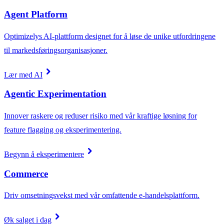
Agent Platform
Optimizelys AI-plattform designet for å løse de unike utfordringene
til markedsføringsorganisasjoner.
chevron_right
Lær med AI
Agentic Experimentation
Innover raskere og reduser risiko med vår kraftige løsning for
feature flagging og eksperimentering.
chevron_right
Begynn å eksperimentere
Commerce
Driv omsetningsvekst med vår omfattende e-handelsplattform.
chevron_right
Øk salget i dag