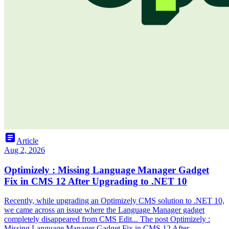
article
Article
Aug 2, 2026
Optimizely : Missing Language Manager Gadget
Fix in CMS 12 After Upgrading to .NET 10
Recently, while upgrading an Optimizely CMS solution to .NET 10,
we came across an issue where the Language Manager gadget
completely disappeared from CMS Edit... The post Optimizely :
Missing Language Manager Gadget Fix in CMS 12 After