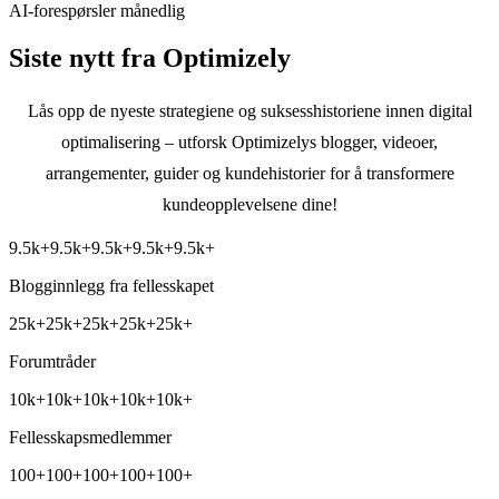
AI-forespørsler månedlig
Siste nytt fra Optimizely
Lås opp de nyeste strategiene og suksesshistoriene innen digital
optimalisering – utforsk Optimizelys blogger, videoer,
arrangementer, guider og kundehistorier for å transformere
kundeopplevelsene dine!
9.5k+
9.5k+
9.5k+
9.5k+
9.5k+
Blogginnlegg fra fellesskapet
25k+
25k+
25k+
25k+
25k+
Forumtråder
10k+
10k+
10k+
10k+
10k+
Fellesskapsmedlemmer
100+
100+
100+
100+
100+