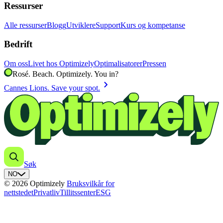
Ressurser
Alle ressurser
Blogg
Utviklere
Support
Kurs og kompetanse
Bedrift
Om oss
Livet hos Optimizely
Optimalisatorer
Pressen
Rosé. Beach. Optimizely. You in?
chevron_right
Cannes Lions. Save your spot.
Søk
NO
© 2026 Optimizely
Bruksvilkår for
nettstedet
Privatliv
Tillitssenter
ESG