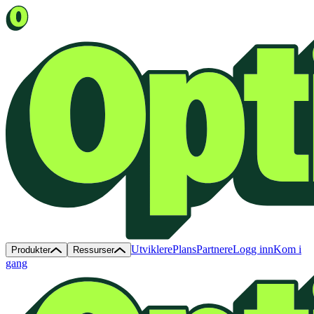
Utviklere
Plans
Partnere
Logg inn
Kom i
Produkter
Ressurser
gang