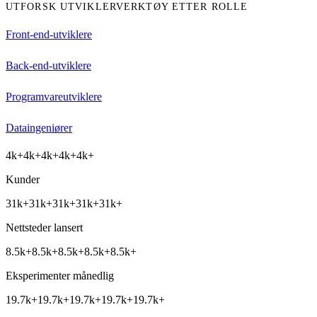
UTFORSK UTVIKLERVERKTØY ETTER ROLLE
Front-end-utviklere
Back-end-utviklere
Programvareutviklere
Dataingeniører
4k+
4k+
4k+
4k+
4k+
Kunder
31k+
31k+
31k+
31k+
31k+
Nettsteder lansert
8.5k+
8.5k+
8.5k+
8.5k+
8.5k+
Eksperimenter månedlig
19.7k+
19.7k+
19.7k+
19.7k+
19.7k+