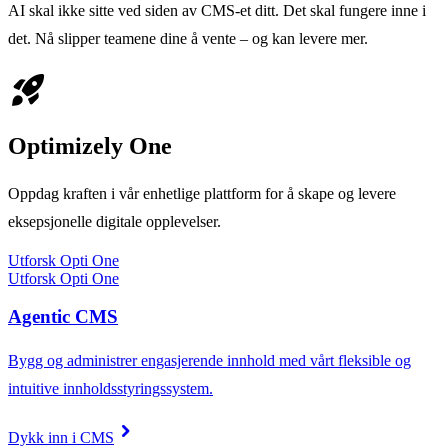
AI skal ikke sitte ved siden av CMS-et ditt. Det skal fungere inne i
det. Nå slipper teamene dine å vente – og kan levere mer.
rocket_launch
Optimizely One
Oppdag kraften i vår enhetlige plattform for å skape og levere
eksepsjonelle digitale opplevelser.
Utforsk Opti One
Utforsk Opti One
Agentic CMS
Bygg og administrer engasjerende innhold med vårt fleksible og
intuitive innholdsstyringssystem.
chevron_right
Dykk inn i CMS