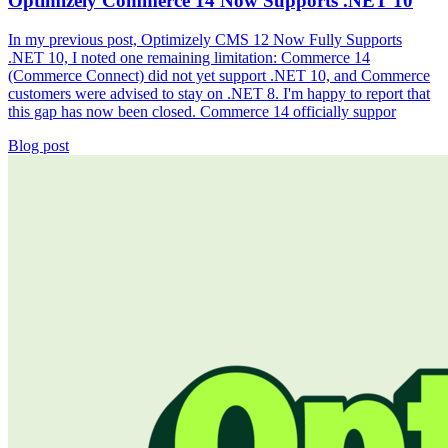
Optimizely Commerce 14 Now Supports .NET 10
In my previous post, Optimizely CMS 12 Now Fully Supports
.NET 10, I noted one remaining limitation: Commerce 14
(Commerce Connect) did not yet support .NET 10, and Commerce
customers were advised to stay on .NET 8. I'm happy to report that
this gap has now been closed. Commerce 14 officially suppor
Blog post