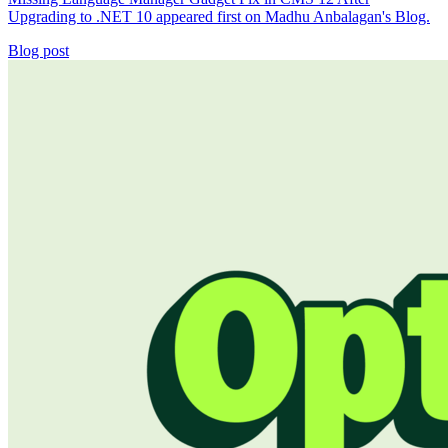
Upgrading to .NET 10 appeared first on Madhu Anbalagan's Blog.
Blog post