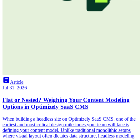
article
Article
Jul 31, 2026
Flat or Nested? Weighing Your Content Modeling
Options in Optimizely SaaS CMS
When building a headless site on Optimizely SaaS CMS, one of the
earliest and most critical design milestones your team will face is
defining your content model. Unlike traditional monolithic setups
where visual layout often dictates data structure, headless modeling