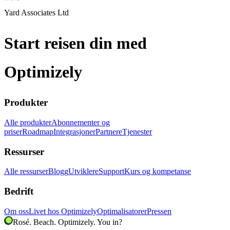
Yard Associates Ltd
Start reisen din med
Optimizely
Produkter
Alle produkter
Abonnementer og
priser
Roadmap
Integrasjoner
Partnere
Tjenester
Ressurser
Alle ressurser
Blogg
Utviklere
Support
Kurs og kompetanse
Bedrift
Om oss
Livet hos Optimizely
Optimalisatorer
Pressen
Rosé. Beach. Optimizely. You in?