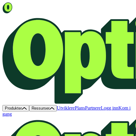
Utviklere
Plans
Partnere
Logg inn
Kom i
Produkter
Ressurser
gang