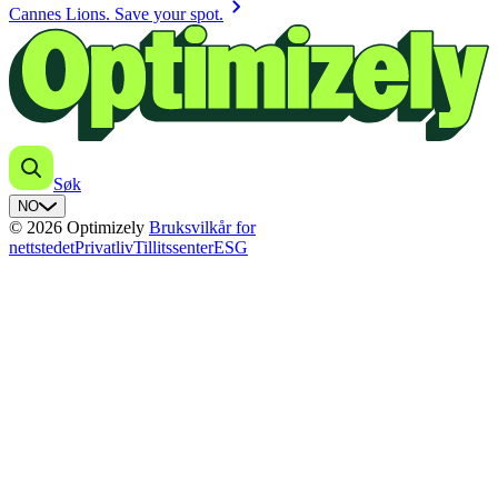
chevron_right
Cannes Lions. Save your spot.
Søk
NO
© 2026 Optimizely
Bruksvilkår for
nettstedet
Privatliv
Tillitssenter
ESG