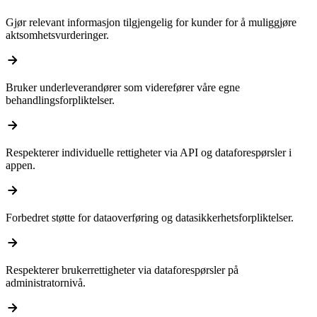
Gjør relevant informasjon tilgjengelig for kunder for å muliggjøre
aktsomhetsvurderinger.
arrow_forward
Bruker underleverandører som viderefører våre egne
behandlingsforpliktelser.
arrow_forward
Respekterer individuelle rettigheter via API og dataforespørsler i
appen.
arrow_forward
Forbedret støtte for dataoverføring og datasikkerhetsforpliktelser.
arrow_forward
Respekterer brukerrettigheter via dataforespørsler på
administratornivå.
arrow_forward