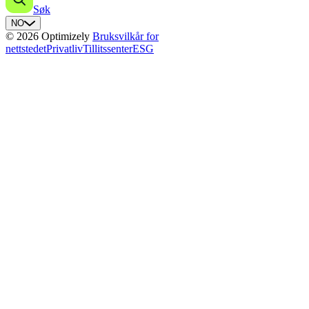
Søk
NO
© 2026 Optimizely
Bruksvilkår for
nettstedet
Privatliv
Tillitssenter
ESG