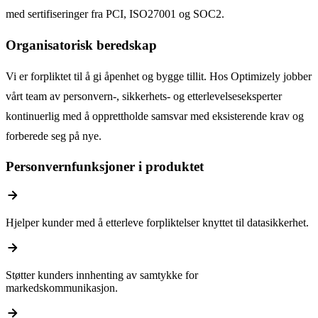
med sertifiseringer fra PCI, ISO27001 og SOC2.
Organisatorisk beredskap
Vi er forpliktet til å gi åpenhet og bygge tillit. Hos Optimizely jobber
vårt team av personvern-, sikkerhets- og etterlevelseseksperter
kontinuerlig med å opprettholde samsvar med eksisterende krav og
forberede seg på nye.
Personvernfunksjoner i produktet
arrow_forward
Hjelper kunder med å etterleve forpliktelser knyttet til datasikkerhet.
arrow_forward
Støtter kunders innhenting av samtykke for
markedskommunikasjon.
arrow_forward