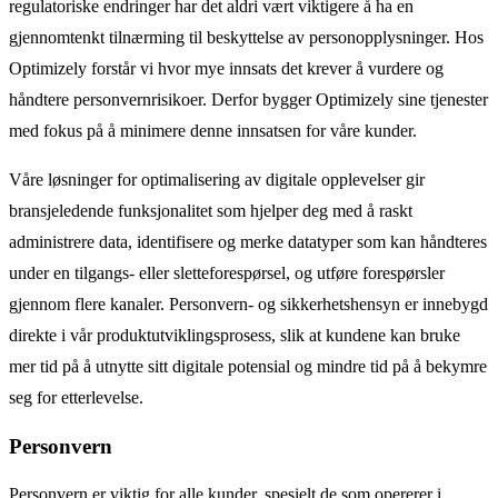
regulatoriske endringer har det aldri vært viktigere å ha en
gjennomtenkt tilnærming til beskyttelse av personopplysninger. Hos
Optimizely forstår vi hvor mye innsats det krever å vurdere og
håndtere personvernrisikoer. Derfor bygger Optimizely sine tjenester
med fokus på å minimere denne innsatsen for våre kunder.
Våre løsninger for optimalisering av digitale opplevelser gir
bransjeledende funksjonalitet som hjelper deg med å raskt
administrere data, identifisere og merke datatyper som kan håndteres
under en tilgangs- eller sletteforespørsel, og utføre forespørsler
gjennom flere kanaler. Personvern- og sikkerhetshensyn er innebygd
direkte i vår produktutviklingsprosess, slik at kundene kan bruke
mer tid på å utnytte sitt digitale potensial og mindre tid på å bekymre
seg for etterlevelse.
Personvern
Personvern er viktig for alle kunder, spesielt de som opererer i