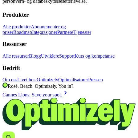
personvern- og databeskyttelsesetterlevelse.
Produkter
Alle produkter
Abonnementer og
priser
Roadmap
Integrasjoner
Partnere
Tjenester
Ressurser
Alle ressurser
Blogg
Utviklere
Support
Kurs og kompetanse
Bedrift
Om oss
Livet hos Optimizely
Optimalisatorer
Pressen
Rosé. Beach. Optimizely. You in?
chevron_right
Cannes Lions. Save your spot.