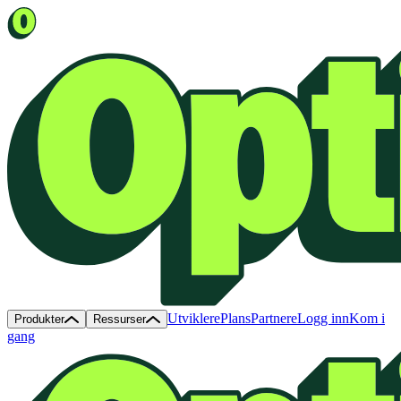
Utviklere
Plans
Partnere
Logg inn
Kom i
Produkter
Ressurser
gang