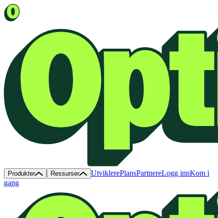
Utviklere
Plans
Partnere
Logg inn
Kom i
Produkter
Ressurser
gang