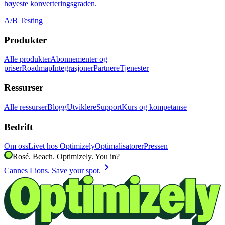
høyeste konverteringsgraden.
A/B Testing
Produkter
Alle produkter
Abonnementer og
priser
Roadmap
Integrasjoner
Partnere
Tjenester
Ressurser
Alle ressurser
Blogg
Utviklere
Support
Kurs og kompetanse
Bedrift
Om oss
Livet hos Optimizely
Optimalisatorer
Pressen
Rosé. Beach. Optimizely. You in?
chevron_right
Cannes Lions. Save your spot.