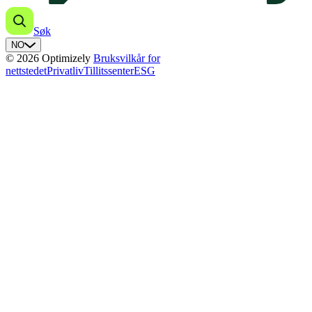
Søk
NO
© 2026 Optimizely
Bruksvilkår for
nettstedet
Privatliv
Tillitssenter
ESG