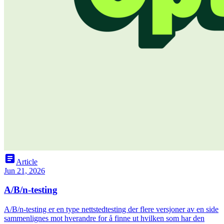
article
Article
Jun 21, 2026
A/B/n-testing
A/B/n-testing er en type nettstedtesting der flere versjoner av en side
sammenlignes mot hverandre for å finne ut hvilken som har den