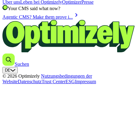
Über uns
Leben bei Optimizely
Optimizer
Presse
Your CMS said what now?
chevron_right
Agentic CMS? Make them prove i...
Suchen
DE
© 2026 Optimizely
Nutzungsbedingungen der
Website
Datenschutz
Trust Center
ESG
Impressum