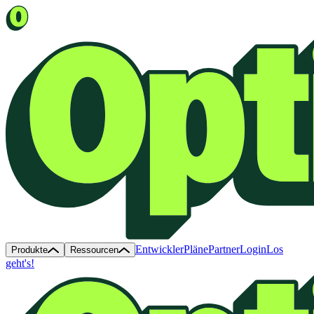
Entwickler
Pläne
Partner
Login
Los
Produkte
Ressourcen
geht's!