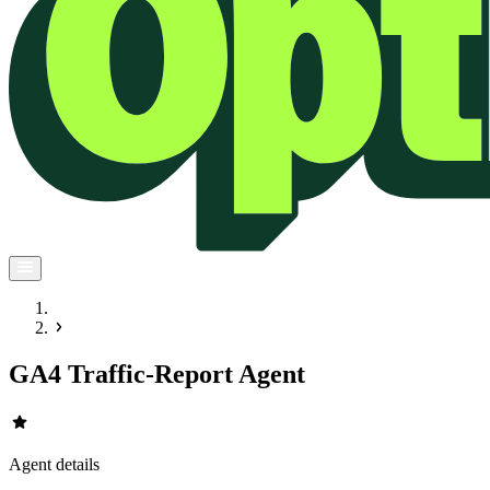
GA4 Traffic-Report Agent
star
Agent details