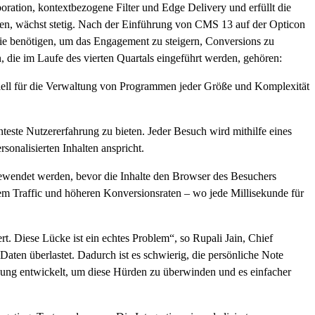
ation, kontextbezogene Filter und Edge Delivery und erfüllt die
ffen, wächst stetig. Nach der Einführung von CMS 13 auf der Opticon
sie benötigen, um das Engagement zu steigern, Conversions zu
 die im Laufe des vierten Quartals eingeführt werden, gehören:
iell für die Verwaltung von Programmen jeder Größe und Komplexität
teste Nutzererfahrung zu bieten. Jeder Besuch wird mithilfe eines
sonalisierten Inhalten anspricht.
ngewendet werden, bevor die Inhalte den Browser des Besuchers
chem Traffic und höheren Konversionsraten – wo jede Millisekunde für
. Diese Lücke ist ein echtes Problem“, so Rupali Jain, Chief
ten überlastet. Dadurch ist es schwierig, die persönliche Note
ösung entwickelt, um diese Hürden zu überwinden und es einfacher