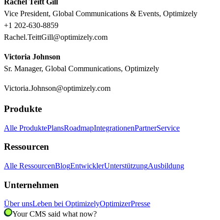
Rachel Teitt Gill
Vice President, Global Communications & Events, Optimizely
+1 202-630-8859
Rachel.TeittGill@optimizely.com
Victoria Johnson
Sr. Manager, Global Communications, Optimizely
Victoria.Johnson@optimizely.com
Produkte
Alle Produkte
Plans
Roadmap
Integrationen
Partner
Service
Ressourcen
Alle Ressourcen
Blog
Entwickler
Unterstützung
Ausbildung
Unternehmen
Über uns
Leben bei Optimizely
Optimizer
Presse
Your CMS said what now?