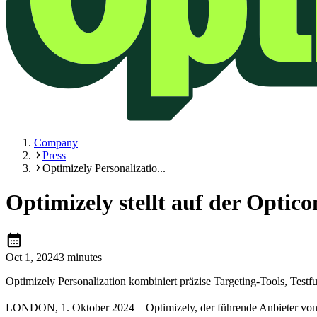
Company
Press
Optimizely Personalizatio...
Optimizely stellt auf der Optic
calendar_month
Oct 1, 2024
3 minutes
Optimizely Personalization kombiniert präzise Targeting-Tools, Testfun
LONDON, 1. Oktober 2024 – Optimizely, der führende Anbieter von D