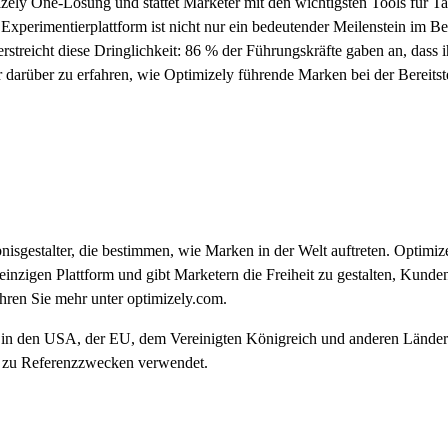
zely One-Lösung und stattet Marketer mit den wichtigsten Tools für Tar
perimentierplattform ist nicht nur ein bedeutender Meilenstein im Bere
streicht diese Dringlichkeit: 86 % der Führungskräfte gaben an, dass ihr
r darüber zu erfahren, wie Optimizely führende Marken bei der Bereitst
lebnisgestalter, die bestimmen, wie Marken in der Welt auftreten. Opti
nzigen Plattform und gibt Marketern die Freiheit zu gestalten, Kunden 
ahren Sie mehr unter optimizely.com.
 in den USA, der EU, dem Vereinigten Königreich und anderen Ländern e
ur zu Referenzzwecken verwendet.