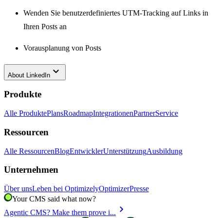
Wenden Sie benutzerdefiniertes UTM-Tracking auf Links in
Ihren Posts an
Vorausplanung von Posts
keyboard_arrow_down
About
LinkedIn
Produkte
Alle Produkte
Plans
Roadmap
Integrationen
Partner
Service
Ressourcen
Alle Ressourcen
Blog
Entwickler
Unterstützung
Ausbildung
Unternehmen
Über uns
Leben bei Optimizely
Optimizer
Presse
Your CMS said what now?
chevron_right
Agentic CMS? Make them prove i...