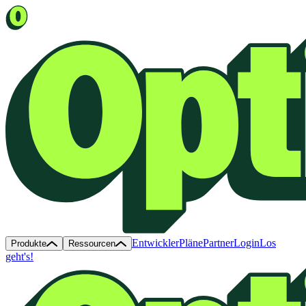
Entwickler
Pläne
Partner
Login
Los
Produkte
Ressourcen
geht's!