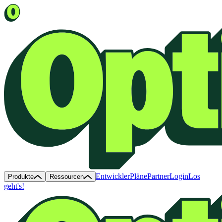
Entwickler
Pläne
Partner
Login
Los
Produkte
Ressourcen
geht's!