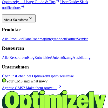
arrow_forward
Optimizely++ Usage Guide & Tips
User Guide: Slack
arrow_forward
notifications
keyboard_arrow_down
About
Salesforce
Produkte
Alle Produkte
Plans
Roadmap
Integrationen
Partner
Service
Ressourcen
Alle Ressourcen
Blog
Entwickler
Unterstützung
Ausbildung
Unternehmen
Über uns
Leben bei Optimizely
Optimizer
Presse
Your CMS said what now?
chevron_right
Agentic CMS? Make them prove i...