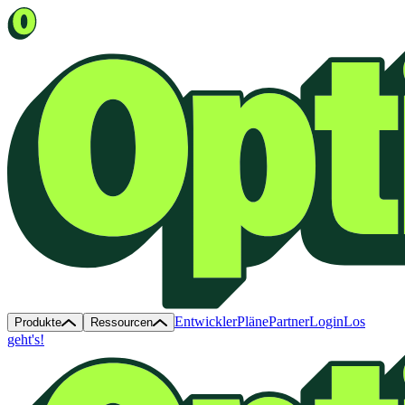
Entwickler
Pläne
Partner
Login
Los
Produkte
Ressourcen
geht's!