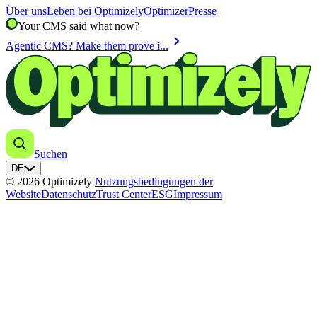
Über uns
Leben bei Optimizely
Optimizer
Presse
Your CMS said what now?
chevron_right
Agentic CMS? Make them prove i...
Suchen
DE
© 2026 Optimizely
Nutzungsbedingungen der
Website
Datenschutz
Trust Center
ESG
Impressum