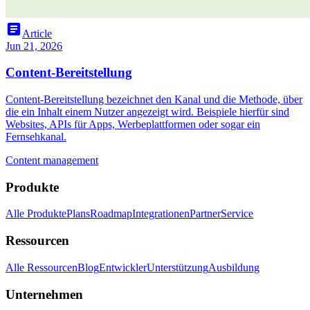
article
Article
Jun 21, 2026
Content-Bereitstellung
Content-Bereitstellung bezeichnet den Kanal und die Methode, über
die ein Inhalt einem Nutzer angezeigt wird. Beispiele hierfür sind
Websites, APIs für Apps, Werbeplattformen oder sogar ein
Fernsehkanal.
Content management
Produkte
Alle Produkte
Plans
Roadmap
Integrationen
Partner
Service
Ressourcen
Alle Ressourcen
Blog
Entwickler
Unterstützung
Ausbildung
Unternehmen