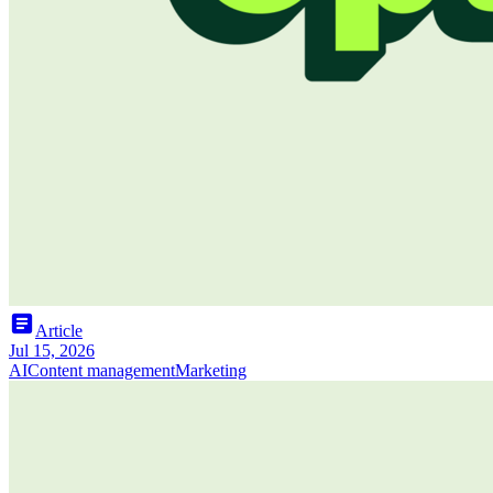
article
Article
Jul 15, 2026
AI
Content management
Marketing