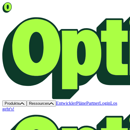
Entwickler
Pläne
Partner
Login
Los
Produkte
Ressourcen
geht's!