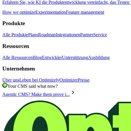
Erfahren Sie, wie KI die Produktentwicklung vereinfacht, das Testen 
How we optimize
Experimentation
Feature management
Produkte
Alle Produkte
Plans
Roadmap
Integrationen
Partner
Service
Ressourcen
Alle Ressourcen
Blog
Entwickler
Unterstützung
Ausbildung
Unternehmen
Über uns
Leben bei Optimizely
Optimizer
Presse
Your CMS said what now?
chevron_right
Agentic CMS? Make them prove i...