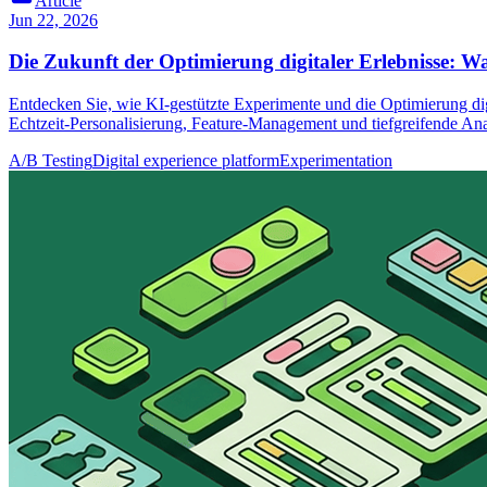
Article
Jun 22, 2026
Die Zukunft der Optimierung digitaler Erlebnisse: W
Entdecken Sie, wie KI-gestützte Experimente und die Optimierung dig
Echtzeit-Personalisierung, Feature-Management und tiefgreifende Ana
A/B Testing
Digital experience platform
Experimentation