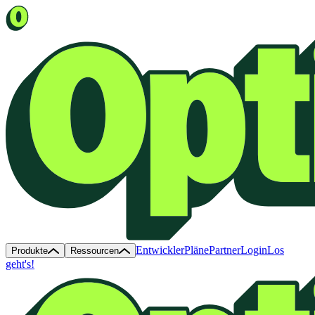
Entwickler
Pläne
Partner
Login
Los
Produkte
Ressourcen
geht's!