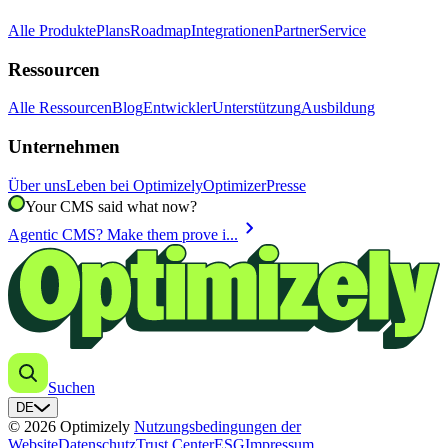
Alle Produkte
Plans
Roadmap
Integrationen
Partner
Service
Ressourcen
Alle Ressourcen
Blog
Entwickler
Unterstützung
Ausbildung
Unternehmen
Über uns
Leben bei Optimizely
Optimizer
Presse
Your CMS said what now?
chevron_right
Agentic CMS? Make them prove i...
Suchen
DE
© 2026 Optimizely
Nutzungsbedingungen der
Website
Datenschutz
Trust Center
ESG
Impressum