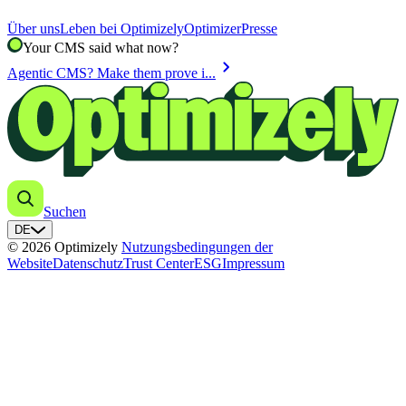
Über uns
Leben bei Optimizely
Optimizer
Presse
Your CMS said what now?
chevron_right
Agentic CMS? Make them prove i...
Suchen
DE
© 2026 Optimizely
Nutzungsbedingungen der
Website
Datenschutz
Trust Center
ESG
Impressum