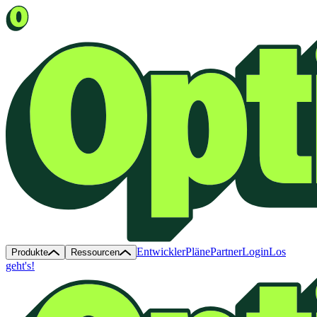
Entwickler
Pläne
Partner
Login
Los
Produkte
Ressourcen
geht's!