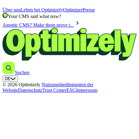
Über uns
Leben bei Optimizely
Optimizer
Presse
Your CMS said what now?
chevron_right
Agentic CMS? Make them prove i...
Suchen
DE
© 2026 Optimizely
Nutzungsbedingungen der
Website
Datenschutz
Trust Center
ESG
Impressum