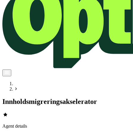
Innholdsmigreringsakselerator
star
Agent details