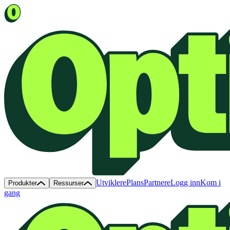
Utviklere
Plans
Partnere
Logg inn
Kom i
Produkter
Ressurser
gang