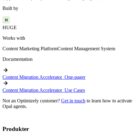
Built by
H
HUGE
Works with
Content Marketing Platform
Content Management System
Documentation
arrow_forward
Content Migration Accelerator_One-pager
arrow_forward
Content Migration Accelerator_Use Cases
Not an Optimizely customer?
Get in touch
to learn how to activate
Opal agents.
Produkter