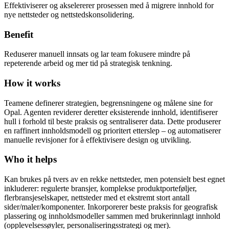
Effektiviserer og akselererer prosessen med å migrere innhold for
nye nettsteder og nettstedskonsolidering.
Benefit
Reduserer manuell innsats og lar team fokusere mindre på
repeterende arbeid og mer tid på strategisk tenkning.
How it works
Teamene definerer strategien, begrensningene og målene sine for
Opal. Agenten reviderer deretter eksisterende innhold, identifiserer
hull i forhold til beste praksis og sentraliserer data. Dette produserer
en raffinert innholdsmodell og prioritert etterslep – og automatiserer
manuelle revisjoner for å effektivisere design og utvikling.
Who it helps
Kan brukes på tvers av en rekke nettsteder, men potensielt best egnet
inkluderer: regulerte bransjer, komplekse produktporteføljer,
flerbransjeselskaper, nettsteder med et ekstremt stort antall
sider/maler/komponenter. Inkorporerer beste praksis for geografisk
plassering og innholdsmodeller sammen med brukerinnlagt innhold
(opplevelsessøyler, personaliseringsstrategi og mer).