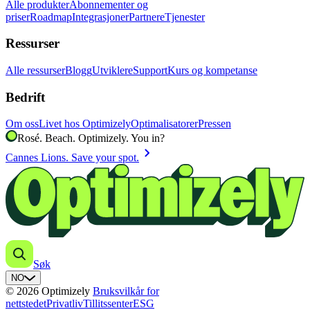
Alle produkter
Abonnementer og
priser
Roadmap
Integrasjoner
Partnere
Tjenester
Ressurser
Alle ressurser
Blogg
Utviklere
Support
Kurs og kompetanse
Bedrift
Om oss
Livet hos Optimizely
Optimalisatorer
Pressen
Rosé. Beach. Optimizely. You in?
chevron_right
Cannes Lions. Save your spot.
Søk
NO
© 2026 Optimizely
Bruksvilkår for
nettstedet
Privatliv
Tillitssenter
ESG