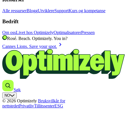
Alle ressurser
Blogg
Utviklere
Support
Kurs og kompetanse
Bedrift
Om oss
Livet hos Optimizely
Optimalisatorer
Pressen
Rosé. Beach. Optimizely. You in?
chevron_right
Cannes Lions. Save your spot.
Søk
NO
© 2026 Optimizely
Bruksvilkår for
nettstedet
Privatliv
Tillitssenter
ESG