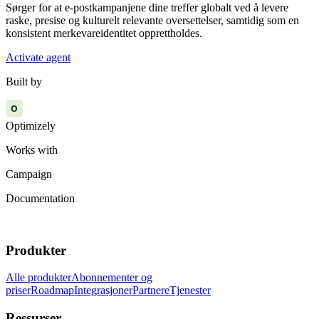
Sørger for at e-postkampanjene dine treffer globalt ved å levere
raske, presise og kulturelt relevante oversettelser, samtidig som en
konsistent merkevareidentitet opprettholdes.
Activate agent
Built by
O
Optimizely
Works with
Campaign
Documentation
Produkter
Alle produkter
Abonnementer og
priser
Roadmap
Integrasjoner
Partnere
Tjenester
Ressurser