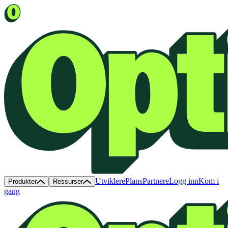
Utviklere
Plans
Partnere
Logg inn
Kom i
Produkter
Ressurser
gang