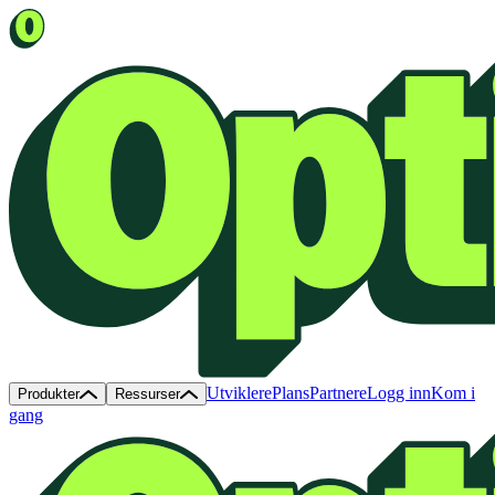
Utviklere
Plans
Partnere
Logg inn
Kom i
Produkter
Ressurser
gang