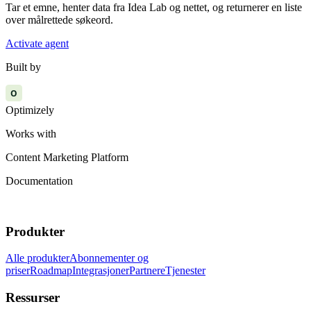
Tar et emne, henter data fra Idea Lab og nettet, og returnerer en liste
over målrettede søkeord.
Activate agent
Built by
O
Optimizely
Works with
Content Marketing Platform
Documentation
Produkter
Alle produkter
Abonnementer og
priser
Roadmap
Integrasjoner
Partnere
Tjenester
Ressurser