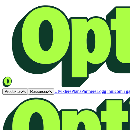
Utviklere
Plans
Partnere
Logg inn
Kom i g
Produkter
Ressurser