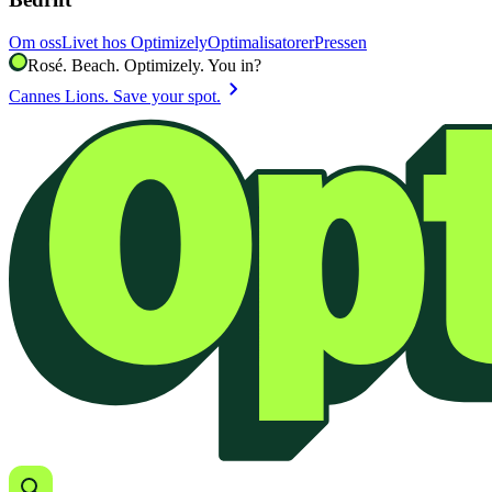
Om oss
Livet hos Optimizely
Optimalisatorer
Pressen
Rosé. Beach. Optimizely. You in?
chevron_right
Cannes Lions. Save your spot.