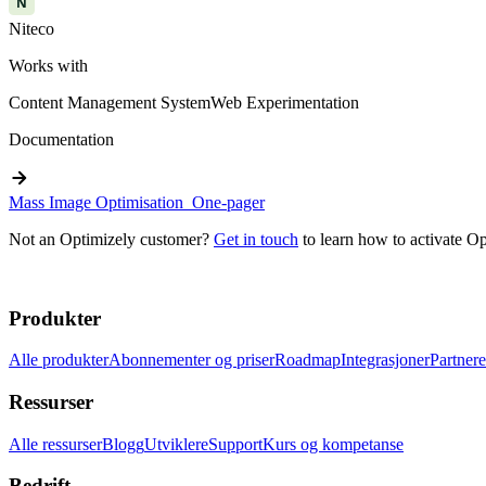
N
Niteco
Works with
Content Management System
Web Experimentation
Documentation
arrow_forward
Mass Image Optimisation_One-pager
Not an Optimizely customer?
Get in touch
to learn how to activate Op
Produkter
Alle produkter
Abonnementer og priser
Roadmap
Integrasjoner
Partnere
Ressurser
Alle ressurser
Blogg
Utviklere
Support
Kurs og kompetanse
Bedrift