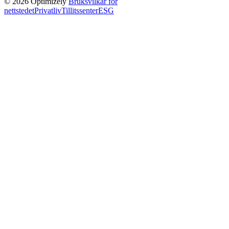
© 2026 Optimizely
Bruksvilkår for
nettstedet
Privatliv
Tillitssenter
ESG