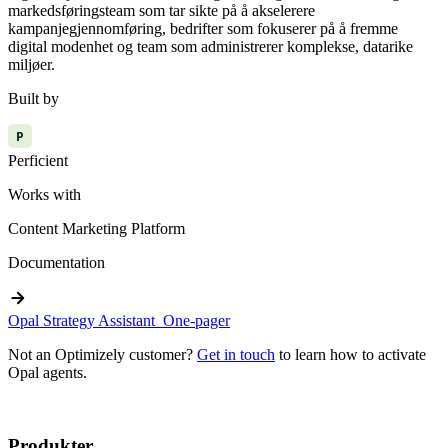
markedsføringsteam som tar sikte på å akselerere
kampanjegjennomføring, bedrifter som fokuserer på å fremme
digital modenhet og team som administrerer komplekse, datarike
miljøer.
Built by
P
Perficient
Works with
Content Marketing Platform
Documentation
arrow_forward
Opal Strategy Assistant_One-pager
Not an Optimizely customer?
Get in touch
to learn how to activate
Opal agents.
Produkter