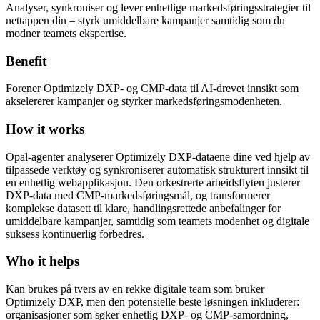
Analyser, synkroniser og lever enhetlige markedsføringsstrategier til
nettappen din – styrk umiddelbare kampanjer samtidig som du
modner teamets ekspertise.
Benefit
Forener Optimizely DXP- og CMP-data til AI-drevet innsikt som
akselererer kampanjer og styrker markedsføringsmodenheten.
How it works
Opal-agenter analyserer Optimizely DXP-dataene dine ved hjelp av
tilpassede verktøy og synkroniserer automatisk strukturert innsikt til
en enhetlig webapplikasjon. Den orkestrerte arbeidsflyten justerer
DXP-data med CMP-markedsføringsmål, og transformerer
komplekse datasett til klare, handlingsrettede anbefalinger for
umiddelbare kampanjer, samtidig som teamets modenhet og digitale
suksess kontinuerlig forbedres.
Who it helps
Kan brukes på tvers av en rekke digitale team som bruker
Optimizely DXP, men den potensielle beste løsningen inkluderer:
organisasjoner som søker enhetlig DXP- og CMP-samordning,