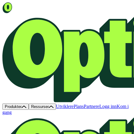
Utviklere
Plans
Partnere
Logg inn
Kom i
Produkter
Ressurser
gang