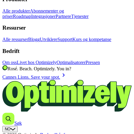
Alle produkter
Abonnementer og
priser
Roadmap
Integrasjoner
Partnere
Tjenester
Ressurser
Alle ressurser
Blogg
Utviklere
Support
Kurs og kompetanse
Bedrift
Om oss
Livet hos Optimizely
Optimalisatorer
Pressen
Rosé. Beach. Optimizely. You in?
chevron_right
Cannes Lions. Save your spot.
Søk
NO