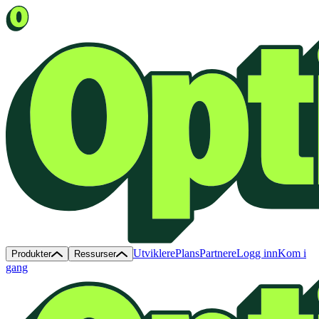
Utviklere
Plans
Partnere
Logg inn
Kom i
Produkter
Ressurser
gang