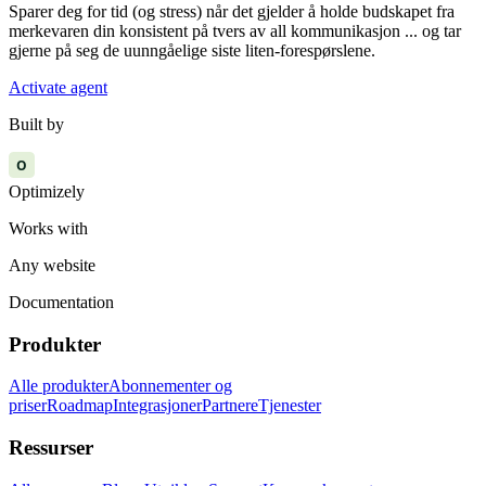
Sparer deg for tid (og stress) når det gjelder å holde budskapet fra
merkevaren din konsistent på tvers av all kommunikasjon ... og tar
gjerne på seg de uunngåelige siste liten-forespørslene.
Activate agent
Built by
O
Optimizely
Works with
Any website
Documentation
Produkter
Alle produkter
Abonnementer og
priser
Roadmap
Integrasjoner
Partnere
Tjenester
Ressurser