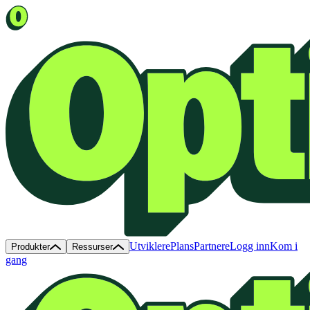
Utviklere
Plans
Partnere
Logg inn
Kom i
Produkter
Ressurser
gang