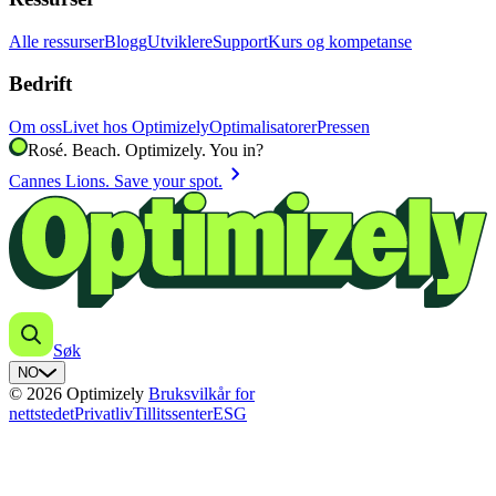
Alle ressurser
Blogg
Utviklere
Support
Kurs og kompetanse
Bedrift
Om oss
Livet hos Optimizely
Optimalisatorer
Pressen
Rosé. Beach. Optimizely. You in?
chevron_right
Cannes Lions. Save your spot.
Søk
NO
© 2026 Optimizely
Bruksvilkår for
nettstedet
Privatliv
Tillitssenter
ESG